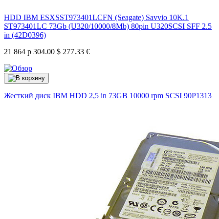
HDD IBM ESXSST973401LCFN (Seagate) Savvio 10K.1
ST973401LC 73Gb (U320/10000/8Mb) 80pin U320SCSI SFF 2.5
in (42D0396)
21 864 р
304.00 $
277.33 €
Жесткий диск IBM HDD 2,5 in 73GB 10000 rpm SCSI
90P1313