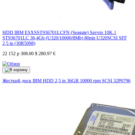
HDD IBM ESXSST936701LCFN (Seagate) Savvio 10K.1
ST936701LC 36,4Gb (U320/10000/8Mb) 80pin U320SCSI SFF
2,5 in (30R5098)
22 152 р
308.00 $
280.97 €
Жесткий диск IBM HDD 2,5 in 36GB 10000 rpm SCSI
32P0796