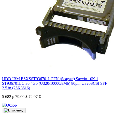
HDD IBM ESXSST936701LCFN (Seagate) Savvio 10K.1
ST936701LC 36,4Gb (U320/10000/8Mb) 80pin U320SCSI SFF
2,5 in (26K8616)
5 682 р
79.00 $
72.07 €