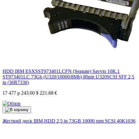
HDD IBM ESXSST973401LCFN (Seagate) Savvio 10K.1
ST973401LC 73Gb (U320/10000/8Mb) 80pin U320SCSI SFF 2,5
in (36R7336)
17 477 р
243.00 $
221.68 €
Жесткий диск IBM HDD 2,5 in 73GB 10000 rpm SCSI
40K1036