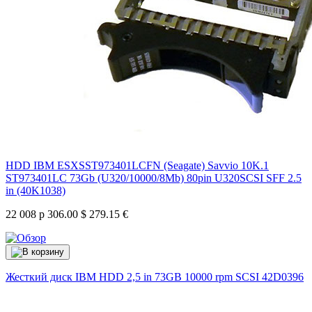
HDD IBM ESXSST973401LCFN (Seagate) Savvio 10K.1
ST973401LC 73Gb (U320/10000/8Mb) 80pin U320SCSI SFF 2.5
in (40K1038)
22 008 р
306.00 $
279.15 €
Жесткий диск IBM HDD 2,5 in 73GB 10000 rpm SCSI
42D0396