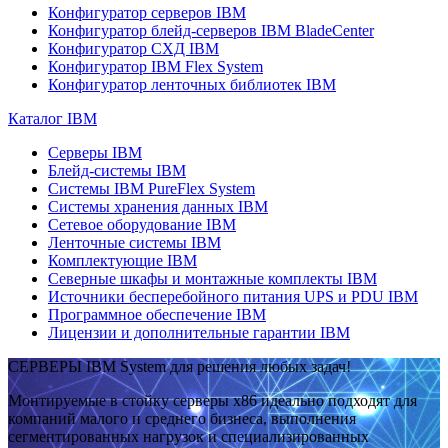
Конфигуратор серверов IBM
Конфигуратор блейд-серверов IBM BladeCenter
Конфигуратор СХД IBM
Конфигуратор IBM Flex System
Конфигуратор ленточных библиотек IBM
Каталог IBM
Серверы IBM
Блейд-системы IBM
Системы IBM PureFlex System
Системы хранения данных IBM
Сетевое оборудование IBM
Ленточные системы IBM
Комплектующие IBM
Северные шкафы и монтажные комплекты IBM
Источники бесперебойного питания UPS и PDU IBM
Программное обеспечение IBM
Лицензии и дополнительные гарантии IBM
СЕРВЕРЫ IBM System для решения любых задач!
Монтируемые в стойку серверы x86 идеально подходят для
компаний малого и среднего бизнеса, выполнения
сегментированных нагрузок и специализированных