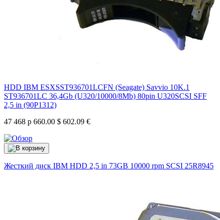
HDD IBM ESXSST936701LCFN (Seagate) Savvio 10K.1
ST936701LC 36,4Gb (U320/10000/8Mb) 80pin U320SCSI SFF
2,5 in (90P1312)
47 468 р
660.00 $
602.09 €
Жесткий диск IBM HDD 2,5 in 73GB 10000 rpm SCSI
25R8945