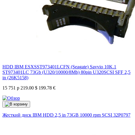
HDD IBM ESXSST973401LCFN (Seagate) Savvio 10K.1
ST973401LC 73Gb (U320/10000/8Mb) 80pin U320SCSI SFF 2,5
in (26K5158)
15 751 р
219.00 $
199.78 €
Жесткий диск IBM HDD 2,5 in 73GB 10000 rpm SCSI
32P0797