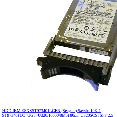
HDD IBM ESXSST973401LCFN (Seagate) Savvio 10K.1
ST973401LC 73Gb (U320/10000/8Mb) 80pin U320SCSI SFF 2,5