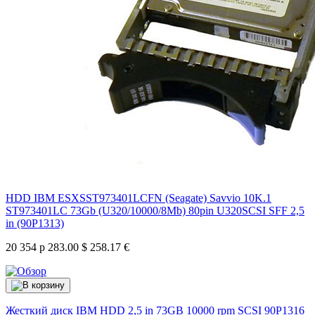
HDD IBM ESXSST973401LCFN (Seagate) Savvio 10K.1
ST973401LC 73Gb (U320/10000/8Mb) 80pin U320SCSI SFF 2,5
in (90P1313)
20 354 р
283.00 $
258.17 €
Жесткий диск IBM HDD 2,5 in 73GB 10000 rpm SCSI
90P1316