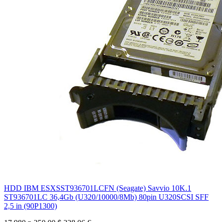
HDD IBM ESXSST936701LCFN (Seagate) Savvio 10K.1
ST936701LC 36,4Gb (U320/10000/8Mb) 80pin U320SCSI SFF
2,5 in (90P1300)