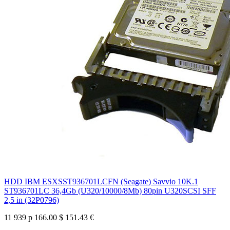
HDD IBM ESXSST936701LCFN (Seagate) Savvio 10K.1
ST936701LC 36,4Gb (U320/10000/8Mb) 80pin U320SCSI SFF
2,5 in (32P0796)
11 939 р
166.00 $
151.43 €