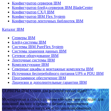
Конфигуратор серверов IBM
Конфигуратор блейд-серверов IBM BladeCenter
Конфигуратор СХД IBM
Конфигуратор IBM Flex System
Конфигуратор ленточных библиотек IBM
Каталог IBM
Серверы IBM
Блейд-системы IBM
Системы IBM PureFlex System
Системы хранения данных IBM
Сетевое оборудование IBM
Ленточные системы IBM
Комплектующие IBM
Северные шкафы и монтажные комплекты IBM
Источники бесперебойного питания UPS и PDU IBM
Программное обеспечение IBM
Лицензии и дополнительные гарантии IBM
СЕРВЕРЫ IBM System для решения любых задач!
Монтируемые в стойку серверы x86 идеально подходят для
компаний малого и среднего бизнеса, выполнения
сегментированных нагрузок и специализированных