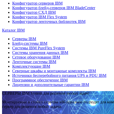
Конфигуратор серверов IBM
Конфигуратор блейд-серверов IBM BladeCenter
Конфигуратор СХД IBM
Конфигуратор IBM Flex System
Конфигуратор ленточных библиотек IBM
Каталог IBM
Серверы IBM
Блейд-системы IBM
Системы IBM PureFlex System
Системы хранения данных IBM
Сетевое оборудование IBM
Ленточные системы IBM
Комплектующие IBM
Северные шкафы и монтажные комплекты IBM
Источники бесперебойного питания UPS и PDU IBM
Программное обеспечение IBM
Лицензии и дополнительные гарантии IBM
СЕРВЕРЫ IBM System для решения любых задач!
Монтируемые в стойку серверы x86 идеально подходят для ко
сервер для решения любой задачи.