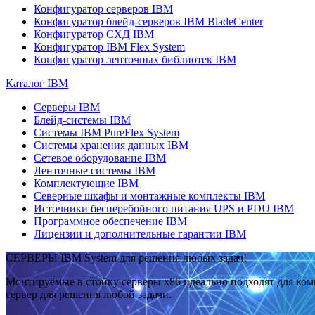
Конфигуратор серверов IBM
Конфигуратор блейд-серверов IBM BladeCenter
Конфигуратор СХД IBM
Конфигуратор IBM Flex System
Конфигуратор ленточных библиотек IBM
Каталог IBM
Серверы IBM
Блейд-системы IBM
Системы IBM PureFlex System
Системы хранения данных IBM
Сетевое оборудование IBM
Ленточные системы IBM
Комплектующие IBM
Северные шкафы и монтажные комплекты IBM
Источники бесперебойного питания UPS и PDU IBM
Программное обеспечение IBM
Лицензии и дополнительные гарантии IBM
СЕРВЕРЫ IBM System для решения любых задач!
Монтируемые в стойку серверы x86 идеально подходят для ко
сервер для решения любой задачи.