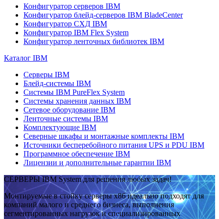
Конфигуратор серверов IBM
Конфигуратор блейд-серверов IBM BladeCenter
Конфигуратор СХД IBM
Конфигуратор IBM Flex System
Конфигуратор ленточных библиотек IBM
Каталог IBM
Серверы IBM
Блейд-системы IBM
Системы IBM PureFlex System
Системы хранения данных IBM
Сетевое оборудование IBM
Ленточные системы IBM
Комплектующие IBM
Северные шкафы и монтажные комплекты IBM
Источники бесперебойного питания UPS и PDU IBM
Программное обеспечение IBM
Лицензии и дополнительные гарантии IBM
СЕРВЕРЫ IBM System для решения любых задач!
Монтируемые в стойку серверы x86 идеально подходят для
компаний малого и среднего бизнеса, выполнения
сегментированных нагрузок и специализированных