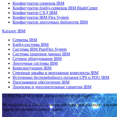
Конфигуратор серверов IBM
Конфигуратор блейд-серверов IBM BladeCenter
Конфигуратор СХД IBM
Конфигуратор IBM Flex System
Конфигуратор ленточных библиотек IBM
Каталог IBM
Серверы IBM
Блейд-системы IBM
Системы IBM PureFlex System
Системы хранения данных IBM
Сетевое оборудование IBM
Ленточные системы IBM
Комплектующие IBM
Северные шкафы и монтажные комплекты IBM
Источники бесперебойного питания UPS и PDU IBM
Программное обеспечение IBM
Лицензии и дополнительные гарантии IBM
СЕРВЕРЫ IBM System для решения любых задач!
Монтируемые в стойку серверы x86 идеально подходят для ко
сервер для решения любой задачи.