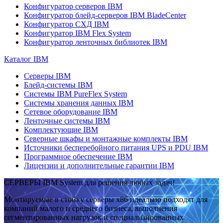
Конфигуратор серверов IBM
Конфигуратор блейд-серверов IBM BladeCenter
Конфигуратор СХД IBM
Конфигуратор IBM Flex System
Конфигуратор ленточных библиотек IBM
Каталог IBM
Серверы IBM
Блейд-системы IBM
Системы IBM PureFlex System
Системы хранения данных IBM
Сетевое оборудование IBM
Ленточные системы IBM
Комплектующие IBM
Северные шкафы и монтажные комплекты IBM
Источники бесперебойного питания UPS и PDU IBM
Программное обеспечение IBM
Лицензии и дополнительные гарантии IBM
СЕРВЕРЫ IBM System для решения любых задач!
Монтируемые в стойку серверы x86 идеально подходят для
компаний малого и среднего бизнеса, выполнения
сегментированных нагрузок и специализированных