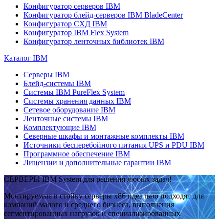
Конфигуратор серверов IBM
Конфигуратор блейд-серверов IBM BladeCenter
Конфигуратор СХД IBM
Конфигуратор IBM Flex System
Конфигуратор ленточных библиотек IBM
Каталог IBM
Серверы IBM
Блейд-системы IBM
Системы IBM PureFlex System
Системы хранения данных IBM
Сетевое оборудование IBM
Ленточные системы IBM
Комплектующие IBM
Северные шкафы и монтажные комплекты IBM
Источники бесперебойного питания UPS и PDU IBM
Программное обеспечение IBM
Лицензии и дополнительные гарантии IBM
СЕРВЕРЫ IBM System для решения любых задач!
Монтируемые в стойку серверы x86 идеально подходят для
компаний малого и среднего бизнеса, выполнения
сегментированных нагрузок и специализированных