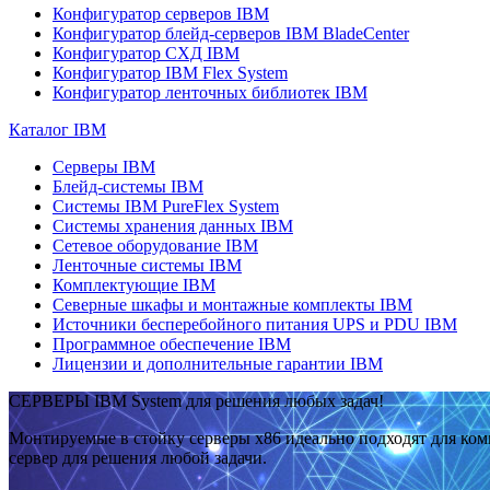
Конфигуратор серверов IBM
Конфигуратор блейд-серверов IBM BladeCenter
Конфигуратор СХД IBM
Конфигуратор IBM Flex System
Конфигуратор ленточных библиотек IBM
Каталог IBM
Серверы IBM
Блейд-системы IBM
Системы IBM PureFlex System
Системы хранения данных IBM
Сетевое оборудование IBM
Ленточные системы IBM
Комплектующие IBM
Северные шкафы и монтажные комплекты IBM
Источники бесперебойного питания UPS и PDU IBM
Программное обеспечение IBM
Лицензии и дополнительные гарантии IBM
СЕРВЕРЫ IBM System для решения любых задач!
Монтируемые в стойку серверы x86 идеально подходят для ко
сервер для решения любой задачи.