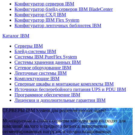
Конфигуратор серверов IBM
Конфигуратор блейд-серверов IBM BladeCenter
Конфигуратор СХД IBM
Конфигуратор IBM Flex System
Конфигуратор ленточных библиотек IBM
Каталог IBM
Серверы IBM
Блейд-системы IBM
Системы IBM PureFlex System
Системы хранения данных IBM
Сетевое оборудование IBM
Ленточные системы IBM
Комплектующие IBM
Северные шкафы и монтажные комплекты IBM
Источники бесперебойного питания UPS и PDU IBM
Программное обеспечение IBM
Лицензии и дополнительные гарантии IBM
СЕРВЕРЫ IBM System для решения любых задач!
Монтируемые в стойку серверы x86 идеально подходят для
компаний малого и среднего бизнеса, выполнения
сегментированных нагрузок и специализированных