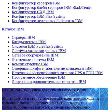
Конфигуратор серверов IBM
Конфигуратор блейд-серверов IBM BladeCenter
Конфигуратор СХД IBM
Конфигуратор IBM Flex System
Конфигуратор ленточных библиотек IBM
Каталог IBM
Серверы IBM
Блейд-системы IBM
Системы IBM PureFlex System
Системы хранения данных IBM
Сетевое оборудование IBM
Ленточные системы IBM
Комплектующие IBM
Северные шкафы и монтажные комплекты IBM
Источники бесперебойного питания UPS и PDU IBM
Программное обеспечение IBM
Лицензии и дополнительные гарантии IBM
СЕРВЕРЫ IBM System для решения любых задач!
Монтируемые в стойку серверы x86 идеально подходят для
компаний малого и среднего бизнеса, выполнения
сегментированных нагрузок и специализированных