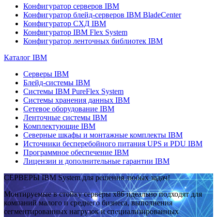
Конфигуратор серверов IBM
Конфигуратор блейд-серверов IBM BladeCenter
Конфигуратор СХД IBM
Конфигуратор IBM Flex System
Конфигуратор ленточных библиотек IBM
Каталог IBM
Серверы IBM
Блейд-системы IBM
Системы IBM PureFlex System
Системы хранения данных IBM
Сетевое оборудование IBM
Ленточные системы IBM
Комплектующие IBM
Северные шкафы и монтажные комплекты IBM
Источники бесперебойного питания UPS и PDU IBM
Программное обеспечение IBM
Лицензии и дополнительные гарантии IBM
СЕРВЕРЫ IBM System для решения любых задач!
Монтируемые в стойку серверы x86 идеально подходят для
компаний малого и среднего бизнеса, выполнения
сегментированных нагрузок и специализированных