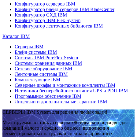
Конфигуратор серверов IBM
Конфигуратор блейд-серверов IBM BladeCenter
Конфигуратор СХД IBM
Конфигуратор IBM Flex System
Конфигуратор ленточных библиотек IBM
Каталог IBM
Серверы IBM
Блейд-системы IBM
Системы IBM PureFlex System
Системы хранения данных IBM
Сетевое оборудование IBM
Ленточные системы IBM
Комплектующие IBM
Северные шкафы и монтажные комплекты IBM
Источники бесперебойного питания UPS и PDU IBM
Программное обеспечение IBM
Лицензии и дополнительные гарантии IBM
СЕРВЕРЫ IBM System для решения любых задач!
Монтируемые в стойку серверы x86 идеально подходят для
компаний малого и среднего бизнеса, выполнения
сегментированных нагрузок и специализированных