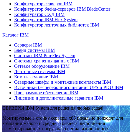
Конфигуратор серверов IBM
Конфигуратор блейд-серверов IBM BladeCenter
Конфигуратор СХД IBM
Конфигуратор IBM Flex System
Конфигуратор ленточных библиотек IBM
Каталог IBM
Серверы IBM
Блейд-системы IBM
Системы IBM PureFlex System
Системы хранения данных IBM
Сетевое оборудование IBM
Ленточные системы IBM
Комплектующие IBM
Северные шкафы и монтажные комплекты IBM
Источники бесперебойного питания UPS и PDU IBM
Программное обеспечение IBM
Лицензии и дополнительные гарантии IBM
СЕРВЕРЫ IBM System для решения любых задач!
Монтируемые в стойку серверы x86 идеально подходят для
компаний малого и среднего бизнеса, выполнения
сегментированных нагрузок и специализированных