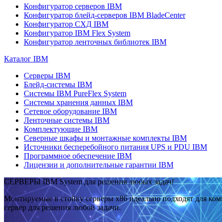
Конфигуратор серверов IBM
Конфигуратор блейд-серверов IBM BladeCenter
Конфигуратор СХД IBM
Конфигуратор IBM Flex System
Конфигуратор ленточных библиотек IBM
Каталог IBM
Серверы IBM
Блейд-системы IBM
Системы IBM PureFlex System
Системы хранения данных IBM
Сетевое оборудование IBM
Ленточные системы IBM
Комплектующие IBM
Северные шкафы и монтажные комплекты IBM
Источники бесперебойного питания UPS и PDU IBM
Программное обеспечение IBM
Лицензии и дополнительные гарантии IBM
СЕРВЕРЫ IBM System для решения любых задач!
Монтируемые в стойку серверы x86 идеально подходят для ко
сервер для решения любой задачи.