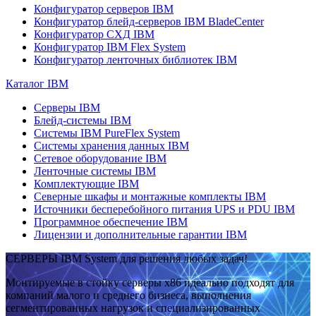
Конфигуратор серверов IBM
Конфигуратор блейд-серверов IBM BladeCenter
Конфигуратор СХД IBM
Конфигуратор IBM Flex System
Конфигуратор ленточных библиотек IBM
Каталог IBM
Серверы IBM
Блейд-системы IBM
Системы IBM PureFlex System
Системы хранения данных IBM
Сетевое оборудование IBM
Ленточные системы IBM
Комплектующие IBM
Северные шкафы и монтажные комплекты IBM
Источники бесперебойного питания UPS и PDU IBM
Программное обеспечение IBM
Лицензии и дополнительные гарантии IBM
СЕРВЕРЫ IBM System для решения любых задач!
Монтируемые в стойку серверы x86 идеально подходят для
компаний малого и среднего бизнеса, выполнения
сегментированных нагрузок и специализированных