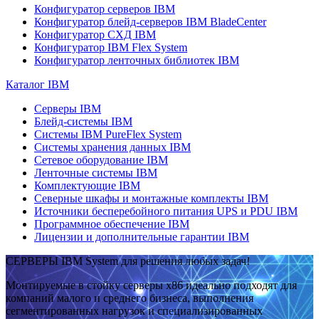
Конфигуратор серверов IBM
Конфигуратор блейд-серверов IBM BladeCenter
Конфигуратор СХД IBM
Конфигуратор IBM Flex System
Конфигуратор ленточных библиотек IBM
Каталог IBM
Серверы IBM
Блейд-системы IBM
Системы IBM PureFlex System
Системы хранения данных IBM
Сетевое оборудование IBM
Ленточные системы IBM
Комплектующие IBM
Северные шкафы и монтажные комплекты IBM
Источники бесперебойного питания UPS и PDU IBM
Программное обеспечение IBM
Лицензии и дополнительные гарантии IBM
СЕРВЕРЫ IBM System для решения любых задач!
Монтируемые в стойку серверы x86 идеально подходят для
компаний малого и среднего бизнеса, выполнения
сегментированных нагрузок и специализированных