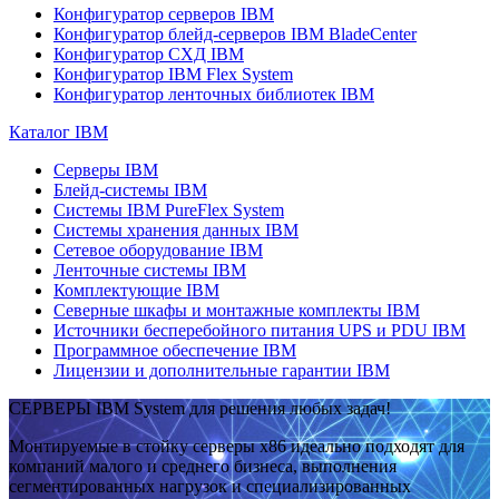
Конфигуратор серверов IBM
Конфигуратор блейд-серверов IBM BladeCenter
Конфигуратор СХД IBM
Конфигуратор IBM Flex System
Конфигуратор ленточных библиотек IBM
Каталог IBM
Серверы IBM
Блейд-системы IBM
Системы IBM PureFlex System
Системы хранения данных IBM
Сетевое оборудование IBM
Ленточные системы IBM
Комплектующие IBM
Северные шкафы и монтажные комплекты IBM
Источники бесперебойного питания UPS и PDU IBM
Программное обеспечение IBM
Лицензии и дополнительные гарантии IBM
СЕРВЕРЫ IBM System для решения любых задач!
Монтируемые в стойку серверы x86 идеально подходят для
компаний малого и среднего бизнеса, выполнения
сегментированных нагрузок и специализированных