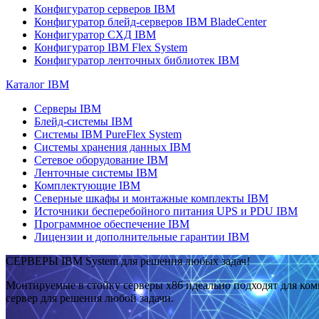
Конфигуратор серверов IBM
Конфигуратор блейд-серверов IBM BladeCenter
Конфигуратор СХД IBM
Конфигуратор IBM Flex System
Конфигуратор ленточных библиотек IBM
Каталог IBM
Серверы IBM
Блейд-системы IBM
Системы IBM PureFlex System
Системы хранения данных IBM
Сетевое оборудование IBM
Ленточные системы IBM
Комплектующие IBM
Северные шкафы и монтажные комплекты IBM
Источники бесперебойного питания UPS и PDU IBM
Программное обеспечение IBM
Лицензии и дополнительные гарантии IBM
СЕРВЕРЫ IBM System для решения любых задач!
Монтируемые в стойку серверы x86 идеально подходят для ко
сервер для решения любой задачи.