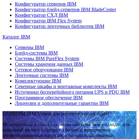
Конфигуратор серверов IBM
Конфигуратор блейд-серверов IBM BladeCenter
Конфигуратор СХД IBM
Конфигуратор IBM Flex System
Конфигуратор ленточных библиотек IBM
Каталог IBM
Серверы IBM
Блейд-системы IBM
Системы IBM PureFlex System
Системы хранения данных IBM
Сетевое оборудование IBM
Ленточные системы IBM
Комплектующие IBM
Северные шкафы и монтажные комплекты IBM
Источники бесперебойного питания UPS и PDU IBM
Программное обеспечение IBM
Лицензии и дополнительные гарантии IBM
СЕРВЕРЫ IBM System для решения любых задач!
Монтируемые в стойку серверы x86 идеально подходят для
компаний малого и среднего бизнеса, выполнения
сегментированных нагрузок и специализированных