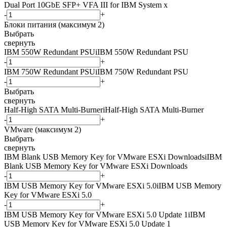
Dual Port 10GbE SFP+ VFA III for IBM System x
-
+
Блоки питания (максимум 2)
Выбрать
свернуть
IBM 550W Redundant PSU
i
IBM 550W Redundant PSU
-
+
IBM 750W Redundant PSU
i
IBM 750W Redundant PSU
-
+
Выбрать
свернуть
Half-High SATA Multi-Burner
i
Half-High SATA Multi-Burner
-
+
VMware (максимум 2)
Выбрать
свернуть
IBM Blank USB Memory Key for VMware ESXi Downloads
i
IBM
Blank USB Memory Key for VMware ESXi Downloads
-
+
IBM USB Memory Key for VMware ESXi 5.0
i
IBM USB Memory
Key for VMware ESXi 5.0
-
+
IBM USB Memory Key for VMware ESXi 5.0 Update 1
i
IBM
USB Memory Key for VMware ESXi 5.0 Update 1