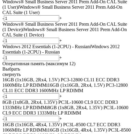
Windows® Small Business Server 2011 Prem Add-On CAL Suite
(1 User)
i
Windows® Small Business Server 2011 Prem Add-On
CAL Suite (1 User)
-
+
Windows® Small Business Server 2011 Prem Add-On CAL Suite
(1 Device)
i
Windows® Small Business Server 2011 Prem Add-On
CAL Suite (1 Device)
-
+
Windows 2012 Essentials (1-2CPU) - Russian
i
Windows 2012
Essentials (1-2CPU) - Russian
-
+
Оперативная память (максимум 12)
Выбрать
свернуть
16GB (1x16GB, 2Rx4, 1.5V) PC3-12800 CL11 ECC DDR3
1600MHz LP RDIMM
i
16GB (1x16GB, 2Rx4, 1.5V) PC3-12800
CL11 ECC DDR3 1600MHz LP RDIMM
-
+
8GB (1x8GB, 2Rx4, 1.35V) PC3L-10600 CL9 ECC DDR3
1333MHz LP RDIMM
i
8GB (1x8GB, 2Rx4, 1.35V) PC3L-10600
CL9 ECC DDR3 1333MHz LP RDIMM
-
+
16GB (1x16GB, 4Rx4, 1.35V) PC3L-8500 CL7 ECC DDR3
1066MHz LP RDIMM
i
16GB (1x16GB, 4Rx4, 1.35V) PC3L-8500