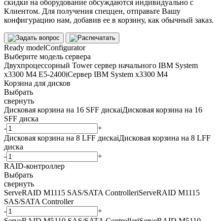
скидки на оборудование обсуждаются индивидуально с
Клиентом. Для получения спеццен, отправьте Вашу
конфигурацию нам, добавив ее в корзину, как обычный заказ.
Ready model
Configurator
Выберите модель сервера
Двухпроцессорный Tower сервер начального IBM System
x3300 M4 E5-2400
i
Сервер IBM System x3300 M4
Корзина для дисков
Выбрать
свернуть
Дисковая корзина на 16 SFF диска
i
Дисковая корзина на 16
SFF диска
-
+
Дисковая корзина на 8 LFF диска
i
Дисковая корзина на 8 LFF
диска
-
+
RAID-контроллер
Выбрать
свернуть
ServeRAID M1115 SAS/SATA Controller
i
ServeRAID M1115
SAS/SATA Controller
-
+
ServeRAID M5110 SAS/SATA Controller
i
ServeRAID M5110