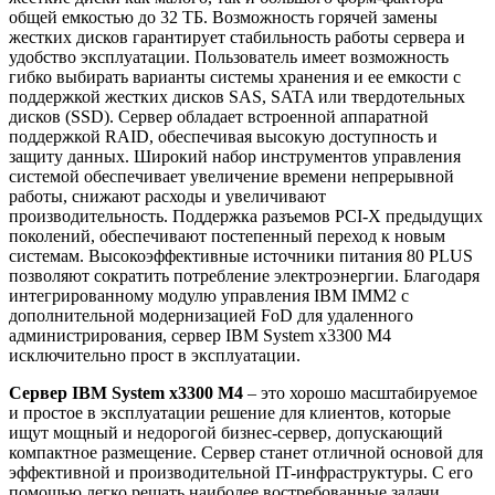
общей емкостью до 32 ТБ. Возможность горячей замены
жестких дисков гарантирует стабильность работы сервера и
удобство эксплуатации. Пользователь имеет возможность
гибко выбирать варианты системы хранения и ее емкости с
поддержкой жестких дисков SAS, SATA или твердотельных
дисков (SSD). Сервер обладает встроенной аппаратной
поддержкой RAID, обеспечивая высокую доступность и
защиту данных. Широкий набор инструментов управления
системой обеспечивает увеличение времени непрерывной
работы, снижают расходы и увеличивают
производительность. Поддержка разъемов PCI-X предыдущих
поколений, обеспечивают постепенный переход к новым
системам. Высокоэффективные источники питания 80 PLUS
позволяют сократить потребление электроэнергии. Благодаря
интегрированному модулю управления IBM IMM2 с
дополнительной модернизацией FoD для удаленного
администрирования, сервер IBM System x3300 M4
исключительно прост в эксплуатации.
Сервер IBM System x3300 M4
– это хорошо масштабируемое
и простое в эксплуатации решение для клиентов, которые
ищут мощный и недорогой бизнес-сервер, допускающий
компактное размещение. Сервер станет отличной основой для
эффективной и производительной IT-инфраструктуры. С его
помощью легко решать наиболее востребованные задачи