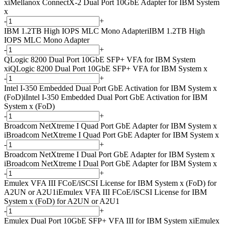
x
i
Mellanox ConnectX-2 Dual Port 10GbE Adapter for IBM System
x
-
+
IBM 1.2TB High IOPS MLC Mono Adapter
i
IBM 1.2TB High
IOPS MLC Mono Adapter
-
+
QLogic 8200 Dual Port 10GbE SFP+ VFA for IBM System
x
i
QLogic 8200 Dual Port 10GbE SFP+ VFA for IBM System x
-
+
Intel I-350 Embedded Dual Port GbE Activation for IBM System x
(FoD)
i
Intel I-350 Embedded Dual Port GbE Activation for IBM
System x (FoD)
-
+
Broadcom NetXtreme I Quad Port GbE Adapter for IBM System x
i
Broadcom NetXtreme I Quad Port GbE Adapter for IBM System x
-
+
Broadcom NetXtreme I Dual Port GbE Adapter for IBM System x
i
Broadcom NetXtreme I Dual Port GbE Adapter for IBM System x
-
+
Emulex VFA III FCoE/iSCSI License for IBM System x (FoD) for
A2UN or A2U1
i
Emulex VFA III FCoE/iSCSI License for IBM
System x (FoD) for A2UN or A2U1
-
+
Emulex Dual Port 10GbE SFP+ VFA III for IBM System x
i
Emulex