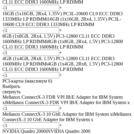
CL11 ECC DDR3 1600MHz LP RDIMM
-
+
16GB (1x16GB, 2Rx4, 1.35V) PC3L-10600 CL9 ECC DDR3
1333MHz LP RDIMM
i
16GB (1x16GB, 2Rx4, 1.35V) PC3L-
10600 CL9 ECC DDR3 1333MHz LP RDIMM
-
+
8GB (1x8GB, 2Rx4, 1.5V) PC3-12800 CL11 ECC DDR3
1600MHz LP RDIMM
i
8GB (1x8GB, 2Rx4, 1.5V) PC3-12800
CL11 ECC DDR3 1600MHz LP RDIMM
-
+
4GB (1x4GB, 2Rx8, 1.5V) PC3-12800 CL11 ECC DDR3
1600MHz LP RDIMM
i
4GB (1x4GB, 2Rx8, 1.5V) PC3-12800
CL11 ECC DDR3 1600MHz LP RDIMM
-
+
PCI-карты (максимум 6)
Выбрать
свернуть
Mellanox ConnectX-3 FDR VPI IB/E Adapter for IBM System
x
i
Mellanox ConnectX-3 FDR VPI IB/E Adapter for IBM System x
-
+
Mellanox ConnectX-3 10 GbE Adapter for IBM System x
i
Mellanox
ConnectX-3 10 GbE Adapter for IBM System x
-
+
NVIDIA Quadro 2000
i
NVIDIA Quadro 2000