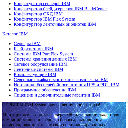
Конфигуратор серверов IBM
Конфигуратор блейд-серверов IBM BladeCenter
Конфигуратор СХД IBM
Конфигуратор IBM Flex System
Конфигуратор ленточных библиотек IBM
Каталог IBM
Серверы IBM
Блейд-системы IBM
Системы IBM PureFlex System
Системы хранения данных IBM
Сетевое оборудование IBM
Ленточные системы IBM
Комплектующие IBM
Северные шкафы и монтажные комплекты IBM
Источники бесперебойного питания UPS и PDU IBM
Программное обеспечение IBM
Лицензии и дополнительные гарантии IBM
СЕРВЕРЫ IBM System для решения любых задач!
Монтируемые в стойку серверы x86 идеально подходят для
компаний малого и среднего бизнеса, выполнения
сегментированных нагрузок и специализированных