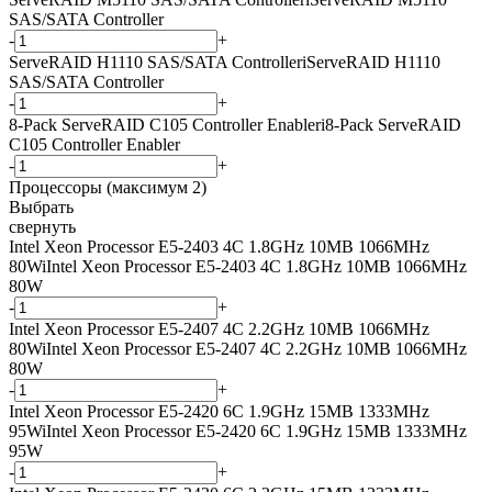
SAS/SATA Controller
-
+
ServeRAID H1110 SAS/SATA Controller
i
ServeRAID H1110
SAS/SATA Controller
-
+
8-Pack ServeRAID C105 Controller Enabler
i
8-Pack ServeRAID
C105 Controller Enabler
-
+
Процессоры (максимум 2)
Выбрать
свернуть
Intel Xeon Processor E5-2403 4C 1.8GHz 10MB 1066MHz
80W
i
Intel Xeon Processor E5-2403 4C 1.8GHz 10MB 1066MHz
80W
-
+
Intel Xeon Processor E5-2407 4C 2.2GHz 10MB 1066MHz
80W
i
Intel Xeon Processor E5-2407 4C 2.2GHz 10MB 1066MHz
80W
-
+
Intel Xeon Processor E5-2420 6C 1.9GHz 15MB 1333MHz
95W
i
Intel Xeon Processor E5-2420 6C 1.9GHz 15MB 1333MHz
95W
-
+