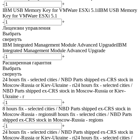
-
+
IBM USB Memory Key for VMWare ESXi 5.1
i
IBM USB Memory
Key for VMWare ESXi 5.1
-
+
Лицензии управления
Выбрать
свернуть
IBM Integrated Management Module Advanced Upgrade
i
IBM
Integrated Management Module Advanced Upgrade
-
+
Расширенная гарантия
Выбрать
свернуть
24 hours fix - selected cities / NBD Parts shipped ex-CRS stock in
Moscow-Russia or Kiev-Ukraine - r
i
24 hours fix - selected cities /
NBD Parts shipped ex-CRS stock in Moscow-Russia or Kiev-
Ukraine - r
-
+
8 hours fix - selected cities / NBD Parts shipped ex-CRS stock in
Moscow-Russia - regions
i
8 hours fix - selected cities / NBD Parts
shipped ex-CRS stock in Moscow-Russia - regions
-
+
24 hours fix - selected cities / NBD Parts shipped ex-CRS stock in
Moscow-Russia or Kiev-Ukraine - r
i
24 hours fix - selected cities /