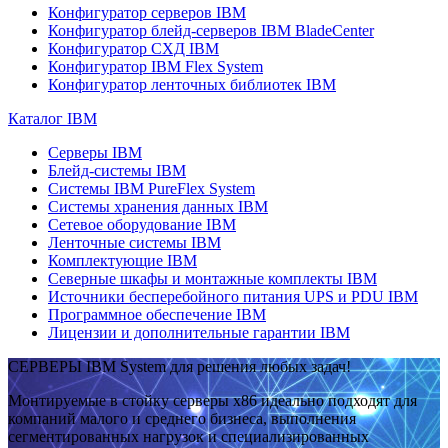
Конфигуратор серверов IBM
Конфигуратор блейд-серверов IBM BladeCenter
Конфигуратор СХД IBM
Конфигуратор IBM Flex System
Конфигуратор ленточных библиотек IBM
Каталог IBM
Серверы IBM
Блейд-системы IBM
Системы IBM PureFlex System
Системы хранения данных IBM
Сетевое оборудование IBM
Ленточные системы IBM
Комплектующие IBM
Северные шкафы и монтажные комплекты IBM
Источники бесперебойного питания UPS и PDU IBM
Программное обеспечение IBM
Лицензии и дополнительные гарантии IBM
СЕРВЕРЫ IBM System для решения любых задач!
Монтируемые в стойку серверы x86 идеально подходят для
компаний малого и среднего бизнеса, выполнения
сегментированных нагрузок и специализированных