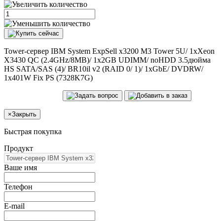
Tower-сервер IBM System ExpSell x3200 M3 Tower 5U/ 1xXeon
X3430 QC (2.4GHz/8MB)/ 1x2GB UDIMM/ noHDD 3.5дюйма
HS SATA/SAS (4)/ BR10il v2 (RAID 0/ 1)/ 1xGbE/ DVDRW/
1x401W Fix PS (7328K7G)
×
Закрыть
Быстрая покупка
Продукт
Ваше имя
Телефон
E-mail