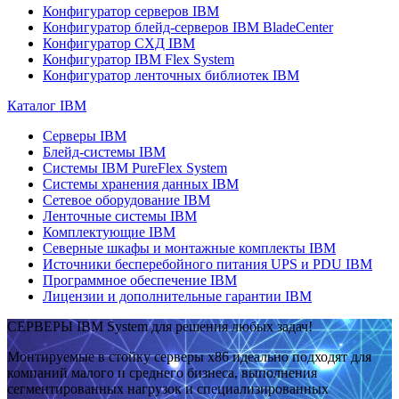
Конфигуратор серверов IBM
Конфигуратор блейд-серверов IBM BladeCenter
Конфигуратор СХД IBM
Конфигуратор IBM Flex System
Конфигуратор ленточных библиотек IBM
Каталог IBM
Серверы IBM
Блейд-системы IBM
Системы IBM PureFlex System
Системы хранения данных IBM
Сетевое оборудование IBM
Ленточные системы IBM
Комплектующие IBM
Северные шкафы и монтажные комплекты IBM
Источники бесперебойного питания UPS и PDU IBM
Программное обеспечение IBM
Лицензии и дополнительные гарантии IBM
СЕРВЕРЫ IBM System для решения любых задач!
Монтируемые в стойку серверы x86 идеально подходят для
компаний малого и среднего бизнеса, выполнения
сегментированных нагрузок и специализированных