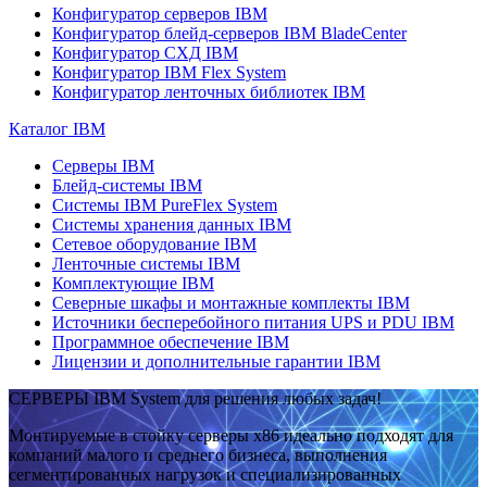
Конфигуратор серверов IBM
Конфигуратор блейд-серверов IBM BladeCenter
Конфигуратор СХД IBM
Конфигуратор IBM Flex System
Конфигуратор ленточных библиотек IBM
Каталог IBM
Серверы IBM
Блейд-системы IBM
Системы IBM PureFlex System
Системы хранения данных IBM
Сетевое оборудование IBM
Ленточные системы IBM
Комплектующие IBM
Северные шкафы и монтажные комплекты IBM
Источники бесперебойного питания UPS и PDU IBM
Программное обеспечение IBM
Лицензии и дополнительные гарантии IBM
СЕРВЕРЫ IBM System для решения любых задач!
Монтируемые в стойку серверы x86 идеально подходят для
компаний малого и среднего бизнеса, выполнения
сегментированных нагрузок и специализированных