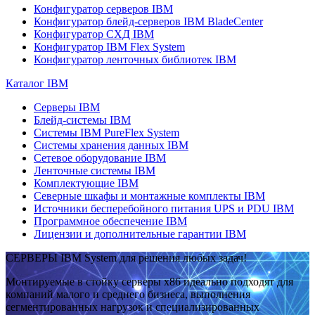
Конфигуратор серверов IBM
Конфигуратор блейд-серверов IBM BladeCenter
Конфигуратор СХД IBM
Конфигуратор IBM Flex System
Конфигуратор ленточных библиотек IBM
Каталог IBM
Серверы IBM
Блейд-системы IBM
Системы IBM PureFlex System
Системы хранения данных IBM
Сетевое оборудование IBM
Ленточные системы IBM
Комплектующие IBM
Северные шкафы и монтажные комплекты IBM
Источники бесперебойного питания UPS и PDU IBM
Программное обеспечение IBM
Лицензии и дополнительные гарантии IBM
СЕРВЕРЫ IBM System для решения любых задач!
Монтируемые в стойку серверы x86 идеально подходят для
компаний малого и среднего бизнеса, выполнения
сегментированных нагрузок и специализированных