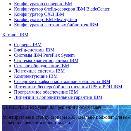
Конфигуратор серверов IBM
Конфигуратор блейд-серверов IBM BladeCenter
Конфигуратор СХД IBM
Конфигуратор IBM Flex System
Конфигуратор ленточных библиотек IBM
Каталог IBM
Серверы IBM
Блейд-системы IBM
Системы IBM PureFlex System
Системы хранения данных IBM
Сетевое оборудование IBM
Ленточные системы IBM
Комплектующие IBM
Северные шкафы и монтажные комплекты IBM
Источники бесперебойного питания UPS и PDU IBM
Программное обеспечение IBM
Лицензии и дополнительные гарантии IBM
СЕРВЕРЫ IBM System для решения любых задач!
Монтируемые в стойку серверы x86 идеально подходят для ко
сервер для решения любой задачи.