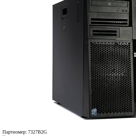
Партномер:
7327B2G