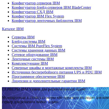
Конфигуратор серверов IBM
Конфигуратор блейд-серверов IBM BladeCenter
Конфигуратор СХД IBM
Конфигуратор IBM Flex System
Конфигуратор ленточных библиотек IBM
Каталог IBM
Серверы IBM
Блейд-системы IBM
Системы IBM PureFlex System
Системы хранения данных IBM
Сетевое оборудование IBM
Ленточные системы IBM
Комплектующие IBM
Северные шкафы и монтажные комплекты IBM
Источники бесперебойного питания UPS и PDU IBM
Программное обеспечение IBM
Лицензии и дополнительные гарантии IBM
СЕРВЕРЫ IBM System для решения любых задач!
Монтируемые в стойку серверы x86 идеально подходят для ко
сервер для решения любой задачи.