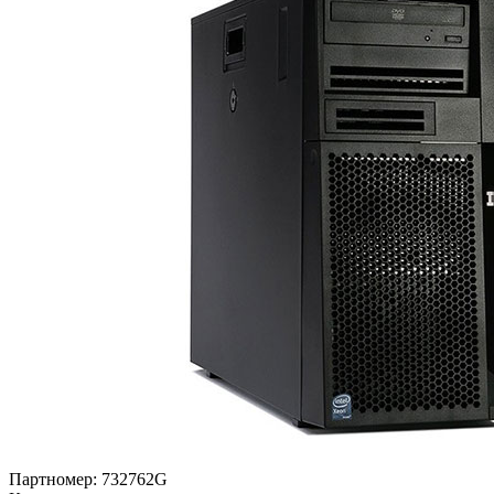
Партномер:
732762G