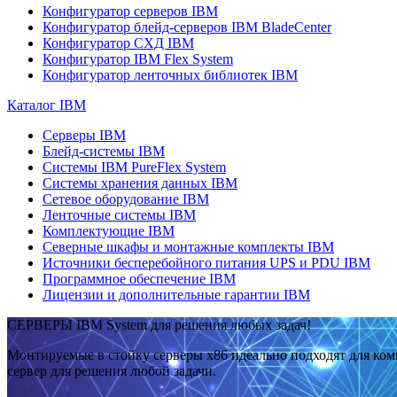
Конфигуратор серверов IBM
Конфигуратор блейд-серверов IBM BladeCenter
Конфигуратор СХД IBM
Конфигуратор IBM Flex System
Конфигуратор ленточных библиотек IBM
Каталог IBM
Серверы IBM
Блейд-системы IBM
Системы IBM PureFlex System
Системы хранения данных IBM
Сетевое оборудование IBM
Ленточные системы IBM
Комплектующие IBM
Северные шкафы и монтажные комплекты IBM
Источники бесперебойного питания UPS и PDU IBM
Программное обеспечение IBM
Лицензии и дополнительные гарантии IBM
СЕРВЕРЫ IBM System для решения любых задач!
Монтируемые в стойку серверы x86 идеально подходят для ко
сервер для решения любой задачи.