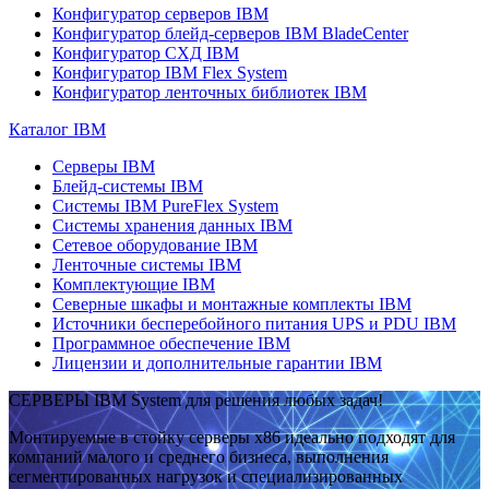
Конфигуратор серверов IBM
Конфигуратор блейд-серверов IBM BladeCenter
Конфигуратор СХД IBM
Конфигуратор IBM Flex System
Конфигуратор ленточных библиотек IBM
Каталог IBM
Серверы IBM
Блейд-системы IBM
Системы IBM PureFlex System
Системы хранения данных IBM
Сетевое оборудование IBM
Ленточные системы IBM
Комплектующие IBM
Северные шкафы и монтажные комплекты IBM
Источники бесперебойного питания UPS и PDU IBM
Программное обеспечение IBM
Лицензии и дополнительные гарантии IBM
СЕРВЕРЫ IBM System для решения любых задач!
Монтируемые в стойку серверы x86 идеально подходят для
компаний малого и среднего бизнеса, выполнения
сегментированных нагрузок и специализированных