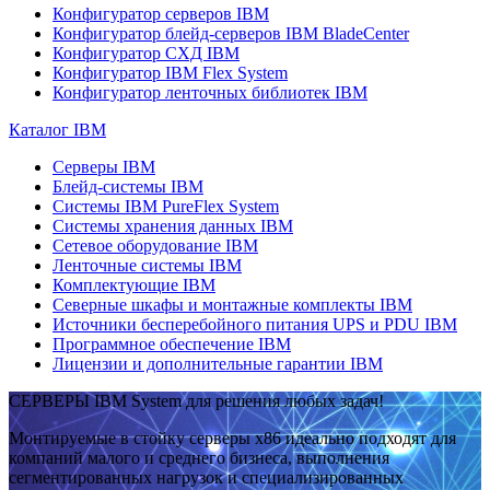
Конфигуратор серверов IBM
Конфигуратор блейд-серверов IBM BladeCenter
Конфигуратор СХД IBM
Конфигуратор IBM Flex System
Конфигуратор ленточных библиотек IBM
Каталог IBM
Серверы IBM
Блейд-системы IBM
Системы IBM PureFlex System
Системы хранения данных IBM
Сетевое оборудование IBM
Ленточные системы IBM
Комплектующие IBM
Северные шкафы и монтажные комплекты IBM
Источники бесперебойного питания UPS и PDU IBM
Программное обеспечение IBM
Лицензии и дополнительные гарантии IBM
СЕРВЕРЫ IBM System для решения любых задач!
Монтируемые в стойку серверы x86 идеально подходят для
компаний малого и среднего бизнеса, выполнения
сегментированных нагрузок и специализированных