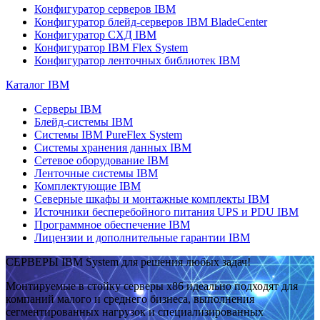
Конфигуратор серверов IBM
Конфигуратор блейд-серверов IBM BladeCenter
Конфигуратор СХД IBM
Конфигуратор IBM Flex System
Конфигуратор ленточных библиотек IBM
Каталог IBM
Серверы IBM
Блейд-системы IBM
Системы IBM PureFlex System
Системы хранения данных IBM
Сетевое оборудование IBM
Ленточные системы IBM
Комплектующие IBM
Северные шкафы и монтажные комплекты IBM
Источники бесперебойного питания UPS и PDU IBM
Программное обеспечение IBM
Лицензии и дополнительные гарантии IBM
СЕРВЕРЫ IBM System для решения любых задач!
Монтируемые в стойку серверы x86 идеально подходят для
компаний малого и среднего бизнеса, выполнения
сегментированных нагрузок и специализированных