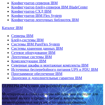
Конфигуратор серверов IBM
Конфигуратор блейд-серверов IBM BladeCenter
Конфигуратор СХД IBM
Конфигуратор IBM Flex System
Конфигуратор ленточных библиотек IBM
Каталог IBM
Серверы IBM
Блейд-системы IBM
Системы IBM PureFlex System
Системы хранения данных IBM
Сетевое оборудование IBM
Ленточные системы IBM
Комплектующие IBM
Северные шкафы и монтажные комплекты IBM
Источники бесперебойного питания UPS и PDU IBM
Программное обеспечение IBM
Лицензии и дополнительные гарантии IBM
СЕРВЕРЫ IBM System для решения любых задач!
Монтируемые в стойку серверы x86 идеально подходят для
компаний малого и среднего бизнеса, выполнения
сегментированных нагрузок и специализированных