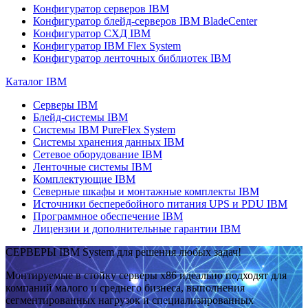
Конфигуратор серверов IBM
Конфигуратор блейд-серверов IBM BladeCenter
Конфигуратор СХД IBM
Конфигуратор IBM Flex System
Конфигуратор ленточных библиотек IBM
Каталог IBM
Серверы IBM
Блейд-системы IBM
Системы IBM PureFlex System
Системы хранения данных IBM
Сетевое оборудование IBM
Ленточные системы IBM
Комплектующие IBM
Северные шкафы и монтажные комплекты IBM
Источники бесперебойного питания UPS и PDU IBM
Программное обеспечение IBM
Лицензии и дополнительные гарантии IBM
СЕРВЕРЫ IBM System для решения любых задач!
Монтируемые в стойку серверы x86 идеально подходят для
компаний малого и среднего бизнеса, выполнения
сегментированных нагрузок и специализированных