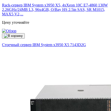
Rack-сервер IBM System x3950 X5, 4xXeon 10C E7-4860 130W
2.26GHz/24MB L3, 96x4GB, O/Bay HS 2.5in SAS, SR M1015,
MAX5 V2,...
Цену уточняйте
Стоечный сервер IBM System x3950 X5
7143D2G