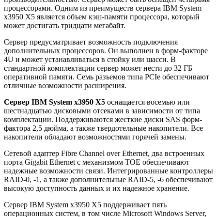
процессорами. Одним из преимуществ сервера IBM System
x3950 X5 является объем кэш-памяти процессора, который
может достигать тридцати мегабайт.
Сервер предусматривает возможность подключения
дополнительных процессоров. Он выполнен в форм-факторе
4U и может устанавливаться в стойку или шасси. В
стандартной комплектации сервер может нести до 32 ГБ
оперативной памяти. Семь разъемов типа PCIe обеспечивают
отличные возможности расширения.
Сервер IBM System x3950 X5
оснащается восемью или
шестнадцатью дисковыми отсеками в зависимости от типа
комплектации. Поддерживаются жесткие диски SAS форм-
фактора 2,5 дюйма, а также твердотельные накопители. Все
накопители обладают возможностями горячей замены.
Сетевой адаптер Fibre Channel over Ethernet, два встроенных
порта Gigabit Ethernet с механизмом TOE обеспечивают
надежные возможности связи. Интегрированные контроллеры
RAID-0, -1, а также дополнительные RAID-5, -6 обеспечивают
высокую доступность данных и их надежное хранение.
Сервер IBM System x3950 X5 поддерживает пять
операционных систем, в том числе Microsoft Windows Server,