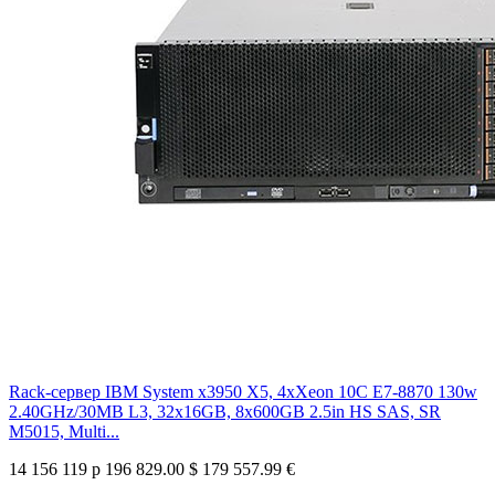
Rack-сервер IBM System x3950 X5, 4xXeon 10C E7-8870 130w
2.40GHz/30MB L3, 32x16GB, 8x600GB 2.5in HS SAS, SR
M5015, Multi...
14 156 119 р
196 829.00 $
179 557.99 €