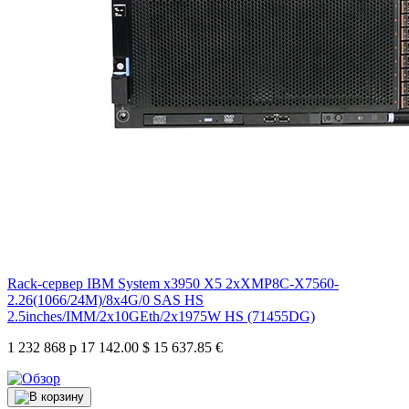
Rack-сервер IBM System x3950 X5 2xXMP8C-X7560-
2.26(1066/24M)/8x4G/0 SAS HS
2.5inches/IMM/2x10GEth/2x1975W HS (71455DG)
1 232 868 р
17 142.00 $
15 637.85 €