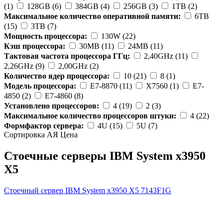
(1)
128GB (6)
384GB (4)
256GB (3)
1TB (2)
Максимальное количество оперативной памяти:
6TB
(15)
3TB (7)
Мощность процессора:
130W (22)
Кэш процессора:
30MB (11)
24MB (11)
Тактовая частота процессора ГГц:
2,40GHz (11)
2,26GHz (9)
2,00GHz (2)
Количество ядер процессора:
10 (21)
8 (1)
Модель процессора:
E7-8870 (11)
X7560 (1)
E7-
4850 (2)
E7-4860 (8)
Установлено процессоров:
4 (19)
2 (3)
Максимальное количество процессоров штуки:
4 (22)
Формфактор сервера:
4U (15)
5U (7)
Сортировка А
Я
Ценa
Стоечные серверы IBM System x3950
X5
Стоечный сервер IBM System x3950 X5
7143F1G