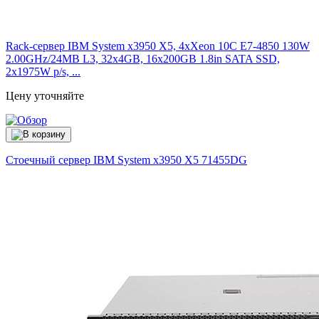
Rack-сервер IBM System x3950 X5, 4xXeon 10C E7-4850 130W
2.00GHz/24MB L3, 32x4GB, 16x200GB 1.8in SATA SSD,
2x1975W p/s, ...
Цену уточняйте
Стоечный сервер IBM System x3950 X5
71455DG