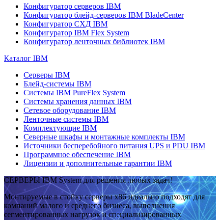
Конфигуратор серверов IBM
Конфигуратор блейд-серверов IBM BladeCenter
Конфигуратор СХД IBM
Конфигуратор IBM Flex System
Конфигуратор ленточных библиотек IBM
Каталог IBM
Серверы IBM
Блейд-системы IBM
Системы IBM PureFlex System
Системы хранения данных IBM
Сетевое оборудование IBM
Ленточные системы IBM
Комплектующие IBM
Северные шкафы и монтажные комплекты IBM
Источники бесперебойного питания UPS и PDU IBM
Программное обеспечение IBM
Лицензии и дополнительные гарантии IBM
СЕРВЕРЫ IBM System для решения любых задач!
Монтируемые в стойку серверы x86 идеально подходят для
компаний малого и среднего бизнеса, выполнения
сегментированных нагрузок и специализированных