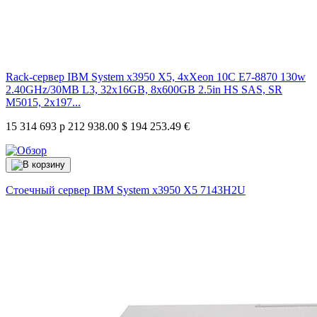
Rack-сервер IBM System x3950 X5, 4xXeon 10C E7-8870 130w
2.40GHz/30MB L3, 32x16GB, 8x600GB 2.5in HS SAS, SR
M5015, 2x197...
15 314 693 р
212 938.00 $
194 253.49 €
Стоечный сервер IBM System x3950 X5
7143H2U