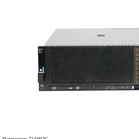
Партномер:
7143H2G