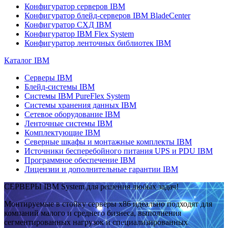
Конфигуратор серверов IBM
Конфигуратор блейд-серверов IBM BladeCenter
Конфигуратор СХД IBM
Конфигуратор IBM Flex System
Конфигуратор ленточных библиотек IBM
Каталог IBM
Серверы IBM
Блейд-системы IBM
Системы IBM PureFlex System
Системы хранения данных IBM
Сетевое оборудование IBM
Ленточные системы IBM
Комплектующие IBM
Северные шкафы и монтажные комплекты IBM
Источники бесперебойного питания UPS и PDU IBM
Программное обеспечение IBM
Лицензии и дополнительные гарантии IBM
СЕРВЕРЫ IBM System для решения любых задач!
Монтируемые в стойку серверы x86 идеально подходят для
компаний малого и среднего бизнеса, выполнения
сегментированных нагрузок и специализированных