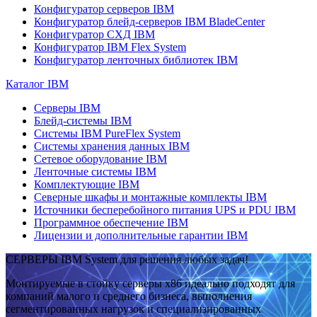
Конфигуратор серверов IBM
Конфигуратор блейд-серверов IBM BladeCenter
Конфигуратор СХД IBM
Конфигуратор IBM Flex System
Конфигуратор ленточных библиотек IBM
Каталог IBM
Серверы IBM
Блейд-системы IBM
Системы IBM PureFlex System
Системы хранения данных IBM
Сетевое оборудование IBM
Ленточные системы IBM
Комплектующие IBM
Северные шкафы и монтажные комплекты IBM
Источники бесперебойного питания UPS и PDU IBM
Программное обеспечение IBM
Лицензии и дополнительные гарантии IBM
СЕРВЕРЫ IBM System для решения любых задач!
Монтируемые в стойку серверы x86 идеально подходят для
компаний малого и среднего бизнеса, выполнения
сегментированных нагрузок и специализированных