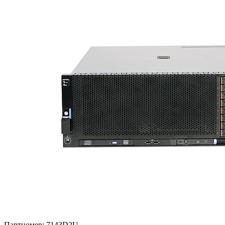
Партномер:
7143D2U