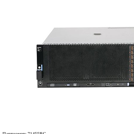
Партномер:
71455RG