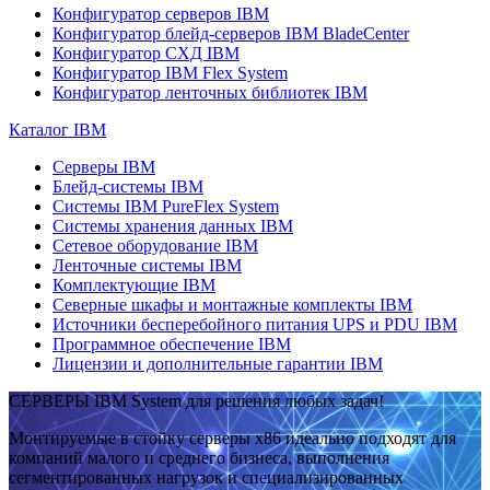
Конфигуратор серверов IBM
Конфигуратор блейд-серверов IBM BladeCenter
Конфигуратор СХД IBM
Конфигуратор IBM Flex System
Конфигуратор ленточных библиотек IBM
Каталог IBM
Серверы IBM
Блейд-системы IBM
Системы IBM PureFlex System
Системы хранения данных IBM
Сетевое оборудование IBM
Ленточные системы IBM
Комплектующие IBM
Северные шкафы и монтажные комплекты IBM
Источники бесперебойного питания UPS и PDU IBM
Программное обеспечение IBM
Лицензии и дополнительные гарантии IBM
СЕРВЕРЫ IBM System для решения любых задач!
Монтируемые в стойку серверы x86 идеально подходят для
компаний малого и среднего бизнеса, выполнения
сегментированных нагрузок и специализированных