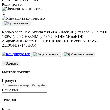
Количество:
Rack-сервер IBM System x3850 X5 Rack(4U) 2xXeon 8C X7560
130W (2.26 GHZ/24Mb)/ 4x4Gb RDIMM/ noHDD
2.5дюймаHS(4/8up/16SSD)/ BR10i(0/1/1E)/ 2xPRS1975W /
2x10GbE (71455RG)
×
Закрыть
Быстрая покупка
Продукт
Ваше имя
Телефон
E-mail