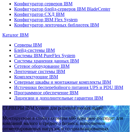
Конфигуратор серверов IBM
Конфигуратор блейд-серверов IBM BladeCenter
Конфигуратор СХД IBM
Конфигуратор IBM Flex System
Конфигуратор ленточных библиотек IBM
Каталог IBM
Серверы IBM
Блейд-системы IBM
Системы IBM PureFlex System
Системы хранения данных IBM
Сетевое оборудование IBM
Ленточные системы IBM
Комплектующие IBM
Северные шкафы и монтажные комплекты IBM
Источники бесперебойного питания UPS и PDU IBM
Программное обеспечение IBM
Лицензии и дополнительные гарантии IBM
СЕРВЕРЫ IBM System для решения любых задач!
Монтируемые в стойку серверы x86 идеально подходят для
компаний малого и среднего бизнеса, выполнения
сегментированных нагрузок и специализированных