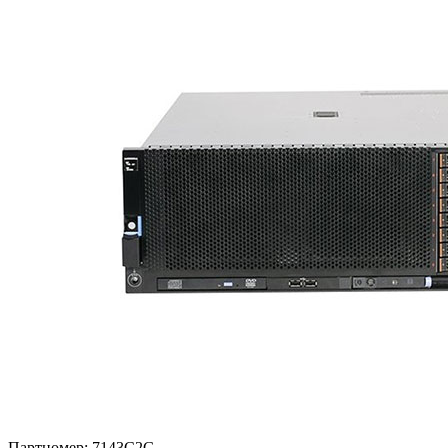
Партномер:
7143C2G