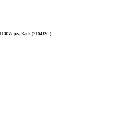
100W p/s, Rack (7164J2G)