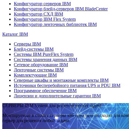
Конфигуратор серверов IBM
Конфигуратор блейд-серверов IBM BladeCenter
Конфигуратор СХД IBM
Конфигуратор IBM Flex System
Конфигуратор ленточных библиотек IBM
Каталог IBM
Серверы IBM
Блейд-системы IBM
Системы IBM PureFlex System
Системы хранения данных IBM
Сетевое оборудование IBM
Ленточные системы IBM
Комплектующие IBM
Северные шкафы и монтажные комплекты IBM
Источники бесперебойного питания UPS и PDU IBM
Программное обеспечение IBM
Лицензии и дополнительные гарантии IBM
СЕРВЕРЫ IBM System для решения любых задач!
Монтируемые в стойку серверы x86 идеально подходят для ко
сервер для решения любой задачи.