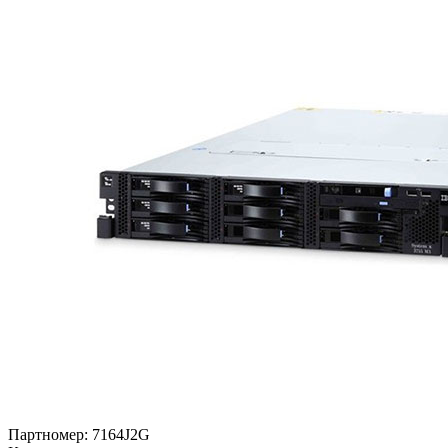
Партномер:
7164J2G