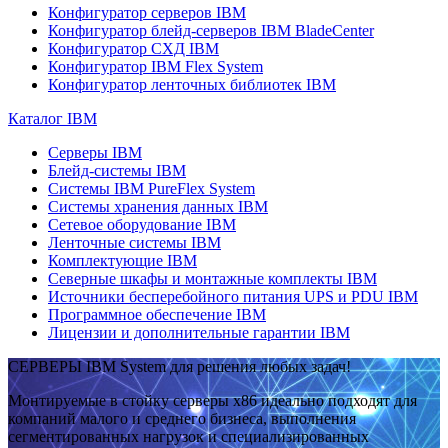
Конфигуратор серверов IBM
Конфигуратор блейд-серверов IBM BladeCenter
Конфигуратор СХД IBM
Конфигуратор IBM Flex System
Конфигуратор ленточных библиотек IBM
Каталог IBM
Серверы IBM
Блейд-системы IBM
Системы IBM PureFlex System
Системы хранения данных IBM
Сетевое оборудование IBM
Ленточные системы IBM
Комплектующие IBM
Северные шкафы и монтажные комплекты IBM
Источники бесперебойного питания UPS и PDU IBM
Программное обеспечение IBM
Лицензии и дополнительные гарантии IBM
СЕРВЕРЫ IBM System для решения любых задач!
Монтируемые в стойку серверы x86 идеально подходят для
компаний малого и среднего бизнеса, выполнения
сегментированных нагрузок и специализированных