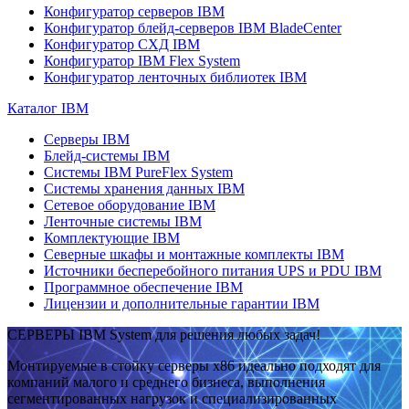
Конфигуратор серверов IBM
Конфигуратор блейд-серверов IBM BladeCenter
Конфигуратор СХД IBM
Конфигуратор IBM Flex System
Конфигуратор ленточных библиотек IBM
Каталог IBM
Серверы IBM
Блейд-системы IBM
Системы IBM PureFlex System
Системы хранения данных IBM
Сетевое оборудование IBM
Ленточные системы IBM
Комплектующие IBM
Северные шкафы и монтажные комплекты IBM
Источники бесперебойного питания UPS и PDU IBM
Программное обеспечение IBM
Лицензии и дополнительные гарантии IBM
СЕРВЕРЫ IBM System для решения любых задач!
Монтируемые в стойку серверы x86 идеально подходят для
компаний малого и среднего бизнеса, выполнения
сегментированных нагрузок и специализированных