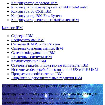
Конфигуратор серверов IBM
Конфигуратор блейд-серверов IBM BladeCenter
Конфигуратор СХД IBM
Конфигуратор IBM Flex System
Конфигуратор ленточных библиотек IBM
Каталог IBM
Серверы IBM
Блейд-системы IBM
Системы IBM PureFlex System
Системы хранения данных IBM
Сетевое оборудование IBM
Ленточные системы IBM
Комплектующие IBM
Северные шкафы и монтажные комплекты IBM
Источники бесперебойного питания UPS и PDU IBM
Программное обеспечение IBM
Лицензии и дополнительные гарантии IBM
СЕРВЕРЫ IBM System для решения любых задач!
Монтируемые в стойку серверы x86 идеально подходят для
компаний малого и среднего бизнеса, выполнения
сегментированных нагрузок и специализированных