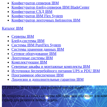
Конфигуратор серверов IBM
Конфигуратор блейд-серверов IBM BladeCenter
Конфигуратор СХД IBM
Конфигуратор IBM Flex System
Конфигуратор ленточных библиотек IBM
Каталог IBM
Серверы IBM
Блейд-системы IBM
Системы IBM PureFlex System
Системы хранения данных IBM
Сетевое оборудование IBM
Ленточные системы IBM
Комплектующие IBM
Северные шкафы и монтажные комплекты IBM
Источники бесперебойного питания UPS и PDU IBM
Программное обеспечение IBM
Лицензии и дополнительные гарантии IBM
СЕРВЕРЫ IBM System для решения любых задач!
Монтируемые в стойку серверы x86 идеально подходят для ко
сервер для решения любой задачи.