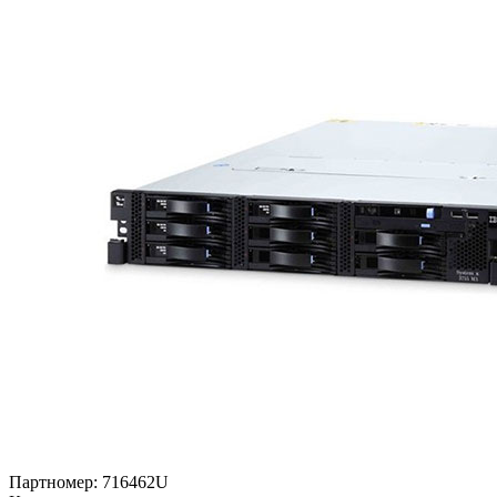
Партномер:
716462U