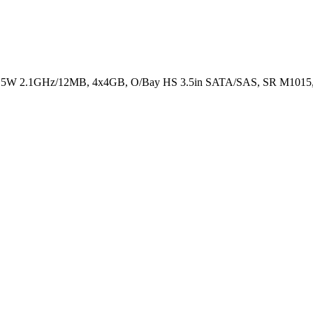
15W 2.1GHz/12MB, 4x4GB, O/Bay HS 3.5in SATA/SAS, SR M1015,