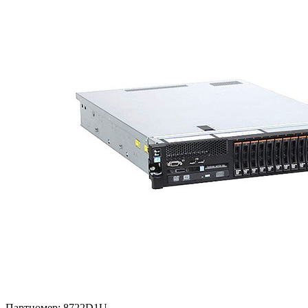
Партномер:
8722D1U