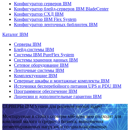
Конфигуратор серверов IBM
Конфигуратор блейд-серверов IBM BladeCenter
Конфигуратор СХД IBM
Конфигуратор IBM Flex System
Конфигуратор ленточных библиотек IBM
Каталог IBM
Серверы IBM
Блейд-системы IBM
Системы IBM PureFlex System
Системы хранения данных IBM
Сетевое оборудование IBM
Ленточные системы IBM
Комплектующие IBM
Северные шкафы и монтажные комплекты IBM
Источники бесперебойного питания UPS и PDU IBM
Программное обеспечение IBM
Лицензии и дополнительные гарантии IBM
СЕРВЕРЫ IBM System для решения любых задач!
Монтируемые в стойку серверы x86 идеально подходят для
компаний малого и среднего бизнеса, выполнения
сегментированных нагрузок и специализированных