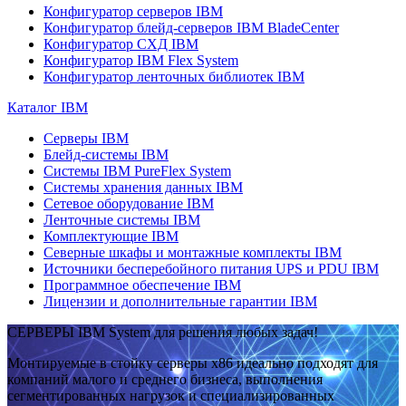
Конфигуратор серверов IBM
Конфигуратор блейд-серверов IBM BladeCenter
Конфигуратор СХД IBM
Конфигуратор IBM Flex System
Конфигуратор ленточных библиотек IBM
Каталог IBM
Серверы IBM
Блейд-системы IBM
Системы IBM PureFlex System
Системы хранения данных IBM
Сетевое оборудование IBM
Ленточные системы IBM
Комплектующие IBM
Северные шкафы и монтажные комплекты IBM
Источники бесперебойного питания UPS и PDU IBM
Программное обеспечение IBM
Лицензии и дополнительные гарантии IBM
СЕРВЕРЫ IBM System для решения любых задач!
Монтируемые в стойку серверы x86 идеально подходят для
компаний малого и среднего бизнеса, выполнения
сегментированных нагрузок и специализированных