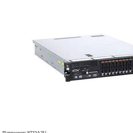
Партномер:
8722A2U