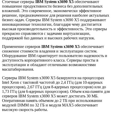
Стоечные серверы
IBM System x3690 X5
обеспечивают
повышение продуктивности бизнеса без дополнительных
вложений. Это современное, экономически эффективное
решение, предназначенное для решения наиболее актуальных
бизнес-задач. Серверы IBM System x3690 X5 поддерживают
инновационные технологии, благодаря чему достигается
высокая производительность и эффективность. Эти серверы
прекрасно справляются с задачами виртуализации,
поддержкой баз данных и высоких рабочих нагрузок.
Применение серверов
IBM System x3690 X5
обеспечивает
снижение стоимости владения и эксплуатации систем.
Оборудование IBM гарантирует пользователю надежность и
доступность корпоративного класса. Серверы просты в
эксплуатации и обладают отличными возможностями
масштабирования.
Серверы IBM System x3690 X5 базируются на процессорах
Intel Xeon с тактовой частотой до 2,4 ГГц (для 10-ядерных
процессоров), 2,67 ГГц (для 8-ядерных процессоров) или до
1,73 ГГц (для 6-ядерных процессоров). Объем кэш-памяти для
серверов IBM System x3690 X5 может достигать 30 МБ.
Оперативная память объемом до 2 ТБ при использовании
модулей DIMM по 32 ГБ и модуля MAX5 обеспечивает
высокую скорость работы.