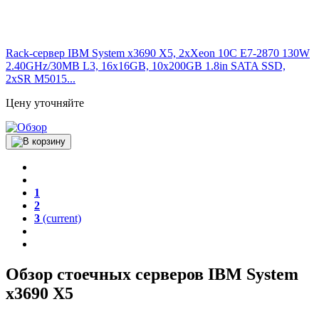
Rack-сервер IBM System x3690 X5, 2xXeon 10C E7-2870 130W
2.40GHz/30MB L3, 16x16GB, 10x200GB 1.8in SATA SSD,
2xSR M5015...
Цену уточняйте
1
2
3
(current)
Обзор стоечных серверов IBM System
x3690 X5