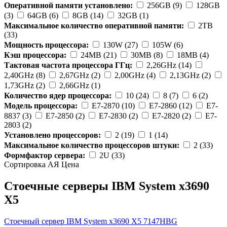
Оперативной памяти установлено:
256GB (9)
128GB
(3)
64GB (6)
8GB (14)
32GB (1)
Максимальное количество оперативной памяти:
2TB
(33)
Мощность процессора:
130W (27)
105W (6)
Кэш процессора:
24MB (21)
30MB (8)
18MB (4)
Тактовая частота процессора ГГц:
2,26GHz (14)
2,40GHz (8)
2,67GHz (2)
2,00GHz (4)
2,13GHz (2)
1,73GHz (2)
2,66GHz (1)
Количество ядер процессора:
10 (24)
8 (7)
6 (2)
Модель процессора:
E7-2870 (10)
E7-2860 (12)
E7-
8837 (3)
E7-2850 (2)
E7-2830 (2)
E7-2820 (2)
E7-
2803 (2)
Установлено процессоров:
2 (19)
1 (14)
Максимальное количество процессоров штуки:
2 (33)
Формфактор сервера:
2U (33)
Сортировка А
Я
Ценa
Стоечные серверы IBM System x3690
X5
Стоечный сервер IBM System x3690 X5
7147HBG