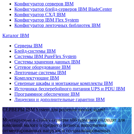
Конфигуратор серверов IBM
Конфигуратор блейд-серверов IBM BladeCenter
Конфигуратор СХД IBM
Конфигуратор IBM Flex System
Конфигуратор ленточных библиотек IBM
Каталог IBM
Серверы IBM
Блейд-системы IBM
Системы IBM PureFlex System
Системы хранения данных IBM
Сетевое оборудование IBM
Ленточные системы IBM
Комплектующие IBM
Северные шкафы и монтажные комплекты IBM
Источники бесперебойного питания UPS и PDU IBM
Программное обеспечение IBM
Лицензии и дополнительные гарантии IBM
СЕРВЕРЫ IBM System для решения любых задач!
Монтируемые в стойку серверы x86 идеально подходят для
компаний малого и среднего бизнеса, выполнения
сегментированных нагрузок и специализированных