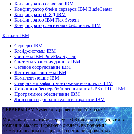
Конфигуратор серверов IBM
Конфигуратор блейд-серверов IBM BladeCenter
Конфигуратор СХД IBM
Конфигуратор IBM Flex System
Конфигуратор ленточных библиотек IBM
Каталог IBM
Серверы IBM
Блейд-системы IBM
Системы IBM PureFlex System
Системы хранения данных IBM
Сетевое оборудование IBM
Ленточные системы IBM
Комплектующие IBM
Северные шкафы и монтажные комплекты IBM
Источники бесперебойного питания UPS и PDU IBM
Программное обеспечение IBM
Лицензии и дополнительные гарантии IBM
СЕРВЕРЫ IBM System для решения любых задач!
Монтируемые в стойку серверы x86 идеально подходят для
компаний малого и среднего бизнеса, выполнения
сегментированных нагрузок и специализированных