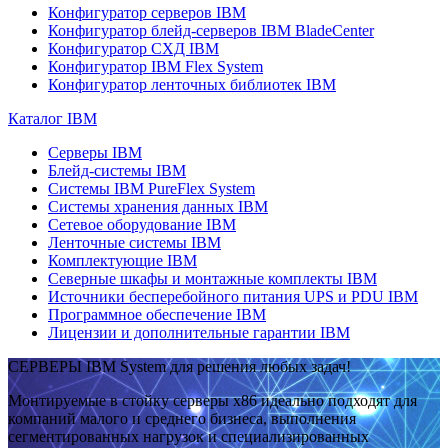
Конфигуратор серверов IBM
Конфигуратор блейд-серверов IBM BladeCenter
Конфигуратор СХД IBM
Конфигуратор IBM Flex System
Конфигуратор ленточных библиотек IBM
Каталог IBM
Серверы IBM
Блейд-системы IBM
Системы IBM PureFlex System
Системы хранения данных IBM
Сетевое оборудование IBM
Ленточные системы IBM
Комплектующие IBM
Северные шкафы и монтажные комплекты IBM
Источники бесперебойного питания UPS и PDU IBM
Программное обеспечение IBM
Лицензии и дополнительные гарантии IBM
СЕРВЕРЫ IBM System для решения любых задач!
Монтируемые в стойку серверы x86 идеально подходят для
компаний малого и среднего бизнеса, выполнения
сегментированных нагрузок и специализированных