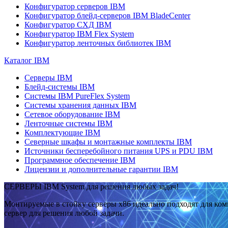
Конфигуратор серверов IBM
Конфигуратор блейд-серверов IBM BladeCenter
Конфигуратор СХД IBM
Конфигуратор IBM Flex System
Конфигуратор ленточных библиотек IBM
Каталог IBM
Серверы IBM
Блейд-системы IBM
Системы IBM PureFlex System
Системы хранения данных IBM
Сетевое оборудование IBM
Ленточные системы IBM
Комплектующие IBM
Северные шкафы и монтажные комплекты IBM
Источники бесперебойного питания UPS и PDU IBM
Программное обеспечение IBM
Лицензии и дополнительные гарантии IBM
СЕРВЕРЫ IBM System для решения любых задач!
Монтируемые в стойку серверы x86 идеально подходят для ко
сервер для решения любой задачи.