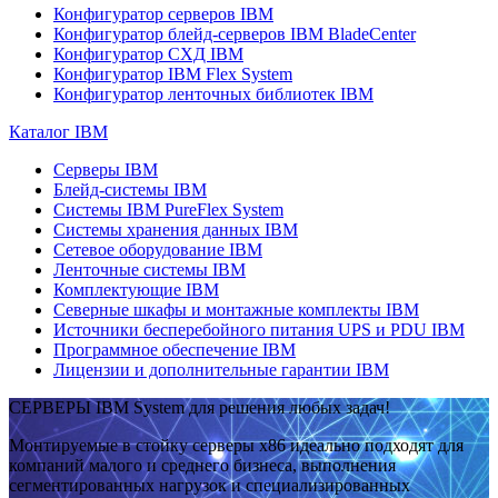
Конфигуратор серверов IBM
Конфигуратор блейд-серверов IBM BladeCenter
Конфигуратор СХД IBM
Конфигуратор IBM Flex System
Конфигуратор ленточных библиотек IBM
Каталог IBM
Серверы IBM
Блейд-системы IBM
Системы IBM PureFlex System
Системы хранения данных IBM
Сетевое оборудование IBM
Ленточные системы IBM
Комплектующие IBM
Северные шкафы и монтажные комплекты IBM
Источники бесперебойного питания UPS и PDU IBM
Программное обеспечение IBM
Лицензии и дополнительные гарантии IBM
СЕРВЕРЫ IBM System для решения любых задач!
Монтируемые в стойку серверы x86 идеально подходят для
компаний малого и среднего бизнеса, выполнения
сегментированных нагрузок и специализированных